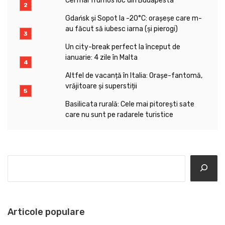
Cel mai frumos loc din Budapesta
Gdańsk și Sopot la -20°C: orașeșe care m-
au făcut să iubesc iarna (și pierogi)
Un city-break perfect la început de
ianuarie: 4 zile în Malta
Altfel de vacanță în Italia: Orașe-fantomă,
vrăjitoare și superstiții
Basilicata rurală: Cele mai pitorești sate
care nu sunt pe radarele turistice
Search
Articole populare