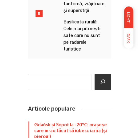
fantomă, vrăjitoare
și superstiții
LIGHT
Basilicata rurală:
Cele mai pitorești
sate care nu sunt
DARK
pe radarele
turistice
Search
Articole populare
Gdańsk și Sopot la -20°C: orașeșe
care m-au făcut să iubesc iarna (și
pierogi)