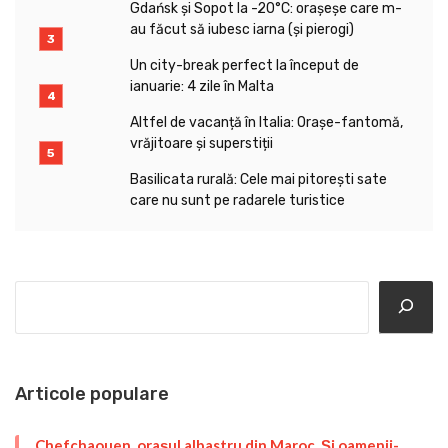
Gdańsk și Sopot la -20°C: orașeșe care m-
au făcut să iubesc iarna (și pierogi)
Un city-break perfect la început de
ianuarie: 4 zile în Malta
Altfel de vacanță în Italia: Orașe-fantomă,
vrăjitoare și superstiții
Basilicata rurală: Cele mai pitorești sate
care nu sunt pe radarele turistice
Search
Articole populare
Chefchaouen, orașul albastru din Maroc. Și oamenii-