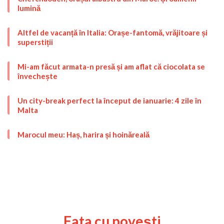
lumină
Altfel de vacanță în Italia: Orașe-fantomă, vrăjitoare și
superstiții
Mi-am făcut armata-n presă și am aflat că ciocolata se
învechește
Un city-break perfect la început de ianuarie: 4 zile în
Malta
Marocul meu: Haș, harira și hoinăreală
Fata cu povești