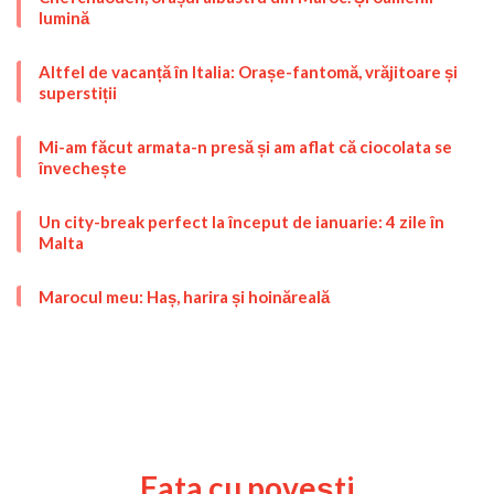
lumină
Altfel de vacanță în Italia: Orașe-fantomă, vrăjitoare și
superstiții
Mi-am făcut armata-n presă și am aflat că ciocolata se
învechește
Un city-break perfect la început de ianuarie: 4 zile în
Malta
Marocul meu: Haș, harira și hoinăreală
Fata cu povești