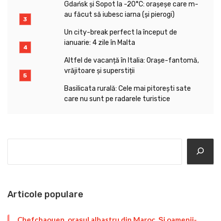
Gdańsk și Sopot la -20°C: orașeșe care m-
au făcut să iubesc iarna (și pierogi)
Un city-break perfect la început de
ianuarie: 4 zile în Malta
Altfel de vacanță în Italia: Orașe-fantomă,
vrăjitoare și superstiții
Basilicata rurală: Cele mai pitorești sate
care nu sunt pe radarele turistice
Search
Articole populare
Chefchaouen, orașul albastru din Maroc. Și oamenii-