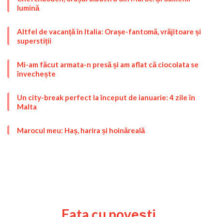
lumină
Altfel de vacanță în Italia: Orașe-fantomă, vrăjitoare și
superstiții
Mi-am făcut armata-n presă și am aflat că ciocolata se
învechește
Un city-break perfect la început de ianuarie: 4 zile în
Malta
Marocul meu: Haș, harira și hoinăreală
Fata cu povești