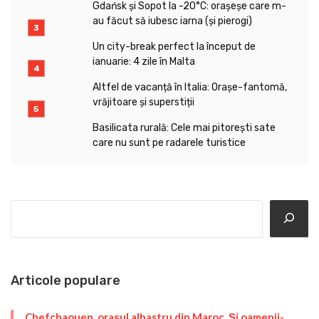
Gdańsk și Sopot la -20°C: orașeșe care m-
au făcut să iubesc iarna (și pierogi)
Un city-break perfect la început de
ianuarie: 4 zile în Malta
Altfel de vacanță în Italia: Orașe-fantomă,
vrăjitoare și superstiții
Basilicata rurală: Cele mai pitorești sate
care nu sunt pe radarele turistice
Search
Articole populare
Chefchaouen, orașul albastru din Maroc. Și oamenii-